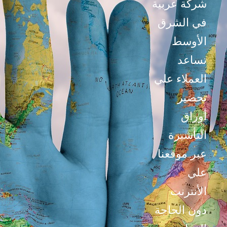
شركة عربية
في الشرق
الأوسط
تساعد
العملاء علي
تحضير
أوراق
التأشيرة
عبر موقعنا
علي
الأنترنت
دون الحاجة