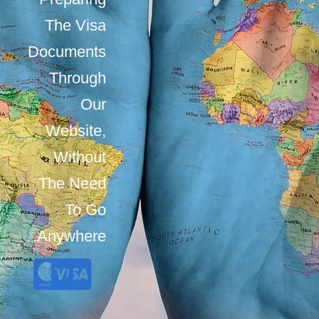
The Visa
Documents
Through
Our
Website,
Without
The Need
To Go
Anywhere.