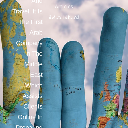
And
Articles
Travel. It Is
الاسئلة الشائعة
The First
Arab
Company
In The
Middle
East
Which
Assists
Clients
Online In
Preparing