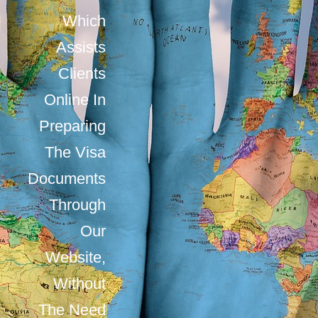
Which
Assists
Clients
Online In
Preparing
The Visa
Documents
Through
Our
Website,
Without
The Need