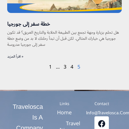
خطة سفر إلى جورجيا
هل تحلم بزيارة وجهة تجمع بين الطبيعة الخلابة والتاريخ العريق؟ قد تكون
جورجيا هي خيارك المثالي. لكن قبل أن تبدأ رحلتك لا بد من وضع خطة
سفر إلى جورجيا مدروسة
اقرأ المزيد »
1
…
3
4
5
Links
Contact
Travelosca
Home
Info@travelosca.co
F
T
I
Is A
Travel
A
I
N
Company