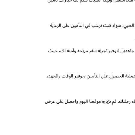
رك أهمية توفير التغطية الطبية الشاملة أثناء السفر، ولهذا السبب نقدم لك خيارات تأمين
تأمين الطبي. سواء كنت ترغب في التأمين على الرعاية
ن نسعى جاهدين لتوفير تجربة سفر مريحة وآمنة لك، حيث
مل على تيسير عملية الحصول على التأمين وتوفير الوقت والجهد،
 خلال Travelosca واحصل على راحة البال وثقة تامة أثناء رحلتك. قم بزيارة موقعنا اليوم واحصل على عرض