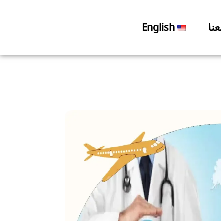
نا
English