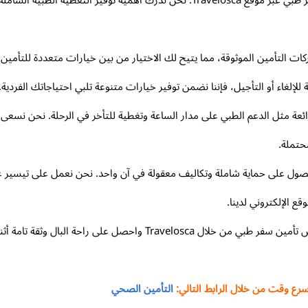
استعد لرحلتك القادمة بثقة وأمان مع ارخص تامين سفر طبي عبر موقع Travelosca. نحن ند
 واسعة من شركات التأمين الموثوقة، مما يتيح لك الاختيار من بين خيارات متعددة لل
 للإلغاء أو التأجيل، فإننا نضمن توفير خيارات متنوعة تلبي احتياجاتك الفردية.
ميزات إضافية رائعة مثل الدعم الطبي على مدار الساعة وتغطية للتأخر في الرحلة. نح
حتملة.
ن سفر طبي من خلال Travelosca يعني الحصول على حماية شاملة وتكاليف معقولة في آن واحد. نحن نع
 الإلكتروني لدينا.
لا تضحي بالأمان والحماية أثناء سفرك القادم. اختر أرخص تأمين سفر طبي من
ع وقت من خلال الرابط التالي:
التأمين الصحي