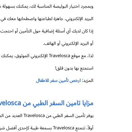
البريد الإلكتروني، جاهزة لطباعتها واصطحابها معك في
أو البريد الإلكتروني أو الهاتف.
لذا، مع موقع Travelosca الإلكتر
استمتع بها بدون قلق!
المزيد:
ارخص تأمين سفر للاطفال
مزايا تامين السفر الطبي من Travelosca
يوفر تأمين السفر الطبي من Travelosca العديد من المزايا القيّمة التي تجعله الخيار الأمثل لحماية نفسك أثناء رحلاتك وزياراتك السياحية.
أولاً، تتمتع Travelosca بسمعة طي