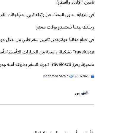
تأمين “الإلغاء والقطع”.
في النهاية، حاول البحث عن وثيقة تلبي احتياجاتك الف
رحلتك بينما تستمتع بوقت ممتع!
Travelosca تشكيلة واسعة من الخيارات التأ
متميزة، يعزز Travelosca تجربة السفر بطريقة آمنة ومريحة. إن استخدام هذا الموقع يعكس رؤية جديدة في مجال التأمين، محققًا توازنًا رائعًا بين الجودة والتكلفة.
Mohamed Samir
12/31/2023
الفهرس
Prev