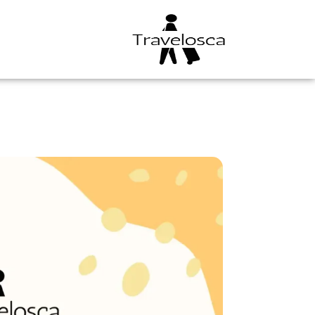
خطي
لى
لمحتوى