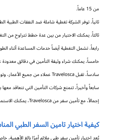
من 15 عاماً.
ثانياً، توفر الشركة تغطية شاملة ضد النفقات الطبية ال
ثالثاً، يمكنك الاختيار من بين عدة خطط تتراوح من الت
رابعاً، تشمل التغطية أيضاً خدمات المساعدة أثناء الطو
خامساً، يمكنك شراء وثيقة التأمين في دقائق معدودة عب
سادساً، تقبل Travelosca عملاء من جميع الأعمار، وتوفر خصومات هامة للعائلات والمجموعات.
سابعاً وأخيراً، تتمتع شركات التأمين التي نتعاقد معه
إجمالاً، مع تأمين سفر من Travelosca، يمكنك الاستمتاع برحلتك بدون قلق وفي أمان تام، مع العلم أنك بين أيدٍ أمينة مهما حدث. فكّر في التغطية التي تناسب احتياجاتك واحجز اليوم!
كيفية اختيار تامين السفر الطبي الم
يُعد اختيار تأمين سفر طبي ملائم أمرًا بالغ الأهمية، 