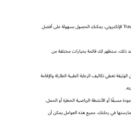
يُعد الحصول على تأمين سفر طبي مناسب وبأسعار معقولة أمرًا بالغ الأهمية لضمان سلامتك وراحتك أثناء السفر. ومع موقع Travelosca الإلكتروني، يمكنك الحصول بسهولة على أفضل
لتي تخطط لها. بعد ذلك، ستظهر لك قائمة بخيارات مختلفة من
لوثيقة تغطي تكاليف الرعاية الطبية الطارئة والإقامة
ه.
ة مسبقًا أو الأنشطة الرياضية الخطرة أو الحمل.
ممارستها في رحلتك. جميع هذه العوامل يمكن أن