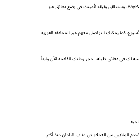
وبمجرد اختيار البوليصة المناسبة لك، يمكنك بسهولة شراء الوثيقة عبر الإنترنت وسداد أقساط التأمين باستخدام بطاقة الائتمان أو PayPal. وستتلقى وثيقة تأمينك في بضع دقائق عبر
Travelos دعم عملاء على مدار الساعة طوال أيام الأسبوع. كما يمكنك التواصل معهم عبر المحادثة الفورية
المناسبة لك في دقائق قليلة. احجز رحلتك القادمة الآن وابدأ
يث تخدم الملايين من العملاء في مئات البلدان منذ أكثر