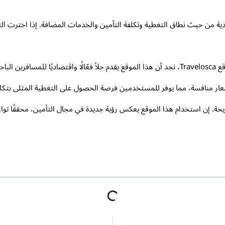
ردية من حيث نطاق التغطية وتكلفة التأمين والخدمات المضافة. إذا اخترت ال
في ختام مقالنا حولارخص تامين سفر طبي من خلال موقع Travelosca، نجد أن هذا الموقع يقدم حلاً فعّال
مينية بأسعار منافسة، مما يوفر للمستخدمين فرصة الحصول على التغطية المثلى ب