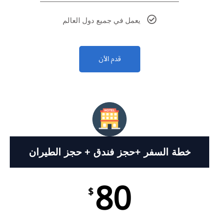
يعمل في جميع دول العالم
قدم الأن
خطة السفر +حجز فندق + حجز الطيران
80
$