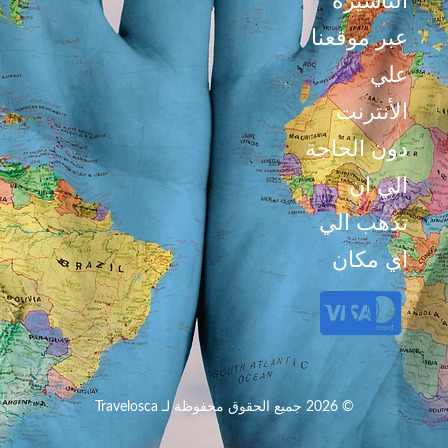
التأشيرة
عبر موقعنا
علي
الأنترنت
دون الحاجة
الي ان
تذهب الي
اي مكان
© 2026 جميع الحقوق محفوظة لـ Travelosca