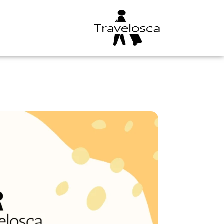
خطي
لى
لمحتوى