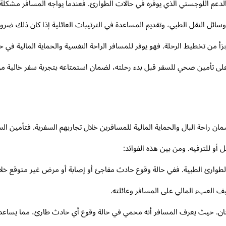
دعم اللوجستي الذي يوفره في حالات الطوارئ. فعندما يواجه المسافر مشكلة
ل النقل الطبي، وتقديم المساعدة في الترتيبات العائلية إذا كان ذلك ضروريً
أ من تخطيط الرحلة. فهو يوفر للمسافر الراحة النفسية والحماية المالية في حال
لى تأمين صحي للسفر قبل بدء رحلته، لضمان استمتاعه بتجربة سفر خالية من
لضمان راحة البال والحماية المالية للمسافرين خلال تجاربهم السفرية. فتأمين
 أو للترفيه. ومن بين هذه الفوائد:
لطوارئ الطبية. ففي حالة وقوع حادث مفاجئ أو إصابة أو مرض غير متوقع خلال
 العبء المالي على المسافر وعائلته.
ئنان. حيث يعرف المسافر أنه محمي في حالة وقوع أي حادث طارئ، مما يساعده