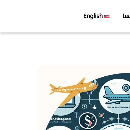
نا
English