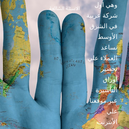
M
وهي اول
الاسئلة الشائعة
شركة عربية
في الشرق
الأوسط
تساعد
العملاء علي
تحضير
أوراق
التأشيرة
عبر موقعنا
علي
الأنترنت