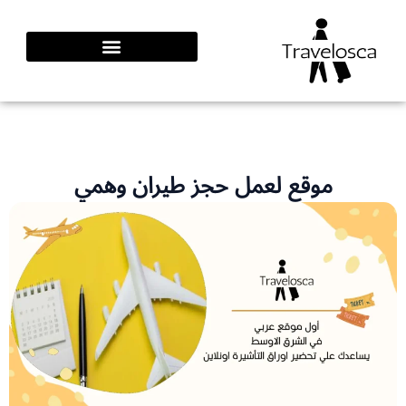
طي
محتوى
موقع لعمل حجز طيران وهمي