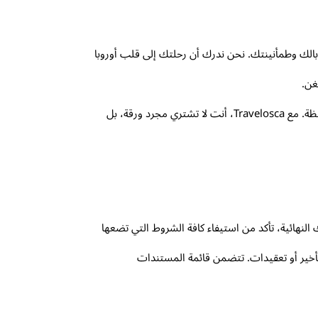
ني، بل هو استثمار مباشر في راحة بالك وطمأنينتك. نحن ندرك أن رحلتك إلى قلب أوروبا
غن.
هذه الوثيقة هي بمثابة شبكة أمانك ضد أي طارئ طبي غير متوقع، وتضمن لك الحصول على الرعاية اللازمة دون تحمل أعباء مالية باهظة. مع Travelosca، أنت لا تشتري مجرد ورقة، بل
نهائية، تأكد من استيفاء كافة الشروط التي تضعها
 تأخير أو تعقيدات. تتضمن قائمة المستندات