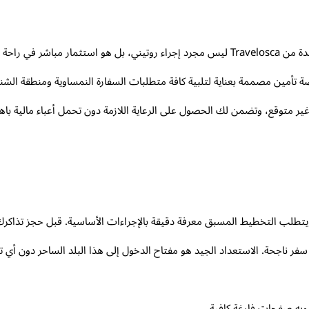
إن امتلاك وثيقة تأمين صحي للسفر إلى النمسا المعتمدة من Travelosca ليس مجرد إجراء روتي
 تأمين مصممة بعناية لتلبية كافة متطلبات السفارة النمساوية ومنطقة الشن
طلب التخطيط المسبق معرفة دقيقة بالإجراءات الأساسية. قبل حجز تذاكرك ال
ة سفر ناجحة. الاستعداد الجيد هو مفتاح الدخول إلى هذا البلد الساحر دون أي
وبه صفحات فارغة كافية.