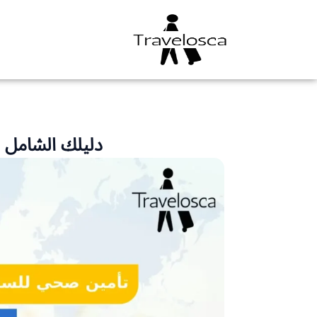
خطي
لى
لمحتوى
دليلك الشامل للح