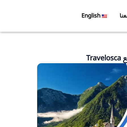
نا
English
Tr