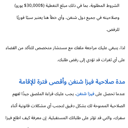
الشروط المطلوبة، بما في ذلك مبلغ التغطية ($30,000$ يورو)
وصلاحيته في جميع دول شنغن، وأي خطأ هنا يعتبر سببًا فوريًا
للرفض.
ا، ينبغي عليك مراجعة ملفك مع مستشار متخصص للتأكد من القضاء
ى أي ثغرات قد تؤدي إلى رفض طلبك.
دة صلاحية فيزا شنغن وأقصى فترة للإقامة
دما تحصل على
فيزا شنغن
، يجب عليك قراءة الملصق جيدًا لفهم
صلاحية الممنوحة لك بشكل دقيق لتجنب أي مشكلات قانونية أثناء
رك، والتي قد تؤثر على طلباتك المستقبلية. إن معرفة كيف اطلع فيزا