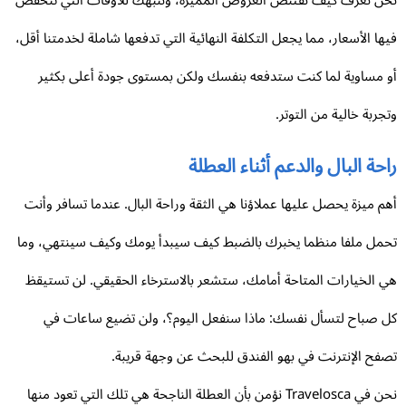
ن نعرف كيف نقتنص العروض المميزة، وننبهك للأوقات التي تنخفض
ها الأسعار، مما يجعل التكلفة النهائية التي تدفعها شاملة لخدمتنا أقل،
 مساوية لما كنت ستدفعه بنفسك ولكن بمستوى جودة أعلى بكثير
جربة خالية من التوتر.
حة البال والدعم أثناء العطلة
م ميزة يحصل عليها عملاؤنا هي الثقة وراحة البال. عندما تسافر وأنت
مل ملفا منظما يخبرك بالضبط كيف سيبدأ يومك وكيف سينتهي، وما
 الخيارات المتاحة أمامك، ستشعر بالاسترخاء الحقيقي. لن تستيقظ
 صباح لتسأل نفسك: ماذا سنفعل اليوم؟، ولن تضيع ساعات في
فح الإنترنت في بهو الفندق للبحث عن وجهة قريبة.
نحن في Travelosca نؤمن بأن العطلة الناجحة هي تلك التي تعود منها