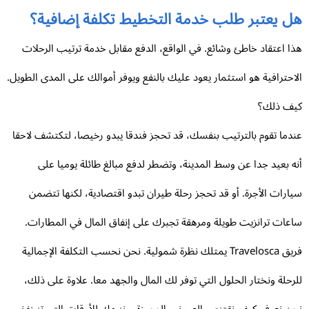
ل يعتبر طلب خدمة التخطيط تكلفة إضافية؟
ا اعتقاد خاطئ وشائع. في الواقع، الدفع مقابل خدمة ترتيب الرحلات
احترافية هو استثمار يعود عليك بالنفع ويوفر أموالك على المدى الطويل.
ف ذلك؟
دما تقوم بالترتيب بنفسك، قد تحجز فندقا يبدو رخيصا، لتكتشف لاحقا
ه بعيد جدا عن وسط المدينة، وتضطر لدفع مبالغ طائلة يوميا على
ارات الأجرة. أو قد تحجز رحلة طيران تبدو اقتصادية، لكنها تتضمن
عات ترانزيت طويلة ومرهقة تجبرك على إنفاق المال في المطارات.
فريق Travelosca يمتلك نظرة شمولية. نحن نحسب التكلفة الإجمالية
رحلة ونختار الحلول التي توفر لك المال والجهد معا. علاوة على ذلك،