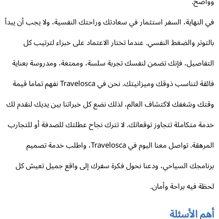
اضح.
 النهاية، السفر استثمار في سعادتك وراحتك النفسية، ولا يجب أن يبدأ
لتوتر والضغط النفسي. عندما تختار الاعتماد على خبراء لترتيب كل
تفاصيل، فإنك تضمن لنفسك تجربة سلسة، وممتعة، ومدروسة بعناية
فائقة لتناسب ذوقك وميزانيتك. نحن في Travelosca نفهم تماما قيمة
تك وشغفك لاكتشاف العالم، لذلك نضع كل خبراتنا بين يديك لنقدم لك
مة متكاملة تتجاوز توقعاتك. لا تترك نجاح عطلتك للصدفة أو للتجارب
المرهقة. تواصل معنا اليوم في Travelosca، واطلب خدمة تصميم
نامجك السياحي، ودعنا نحول فكرة سفرك إلى واقع جميل تعيش كل
ظة فيه براحة وأمان.
م الأسئلة