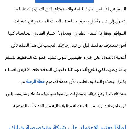
سفر في الأساس تجربة للراحة والاستمتاع، لكن التجهيز له غالبا ما
حول إلى عبء ثقيل يسرق حماسك. البحث المستمر في عشرات
مواقع، ومقارنة أسعار الطيران، ومحاولة اختيار الفنادق المناسبة، كلها
ور تستنزف طاقتك قبل أن تبدأ إجازتك. لتجنب كل هذا العناء، تأتي
مية الاعتماد على خبراء حقيقيين لتولي تنفيذ خطوات التخطيط للسفر
قة وعناية، لكي تتفرغ أنت وعائلتك لعيش اللحظة فقط. لا ترهق نفسك
ثرة البحث والتنظيم، اطلب الآن خدمة تصميم
خطة الرحلة
من
Travelosca ودع فريقنا يصمم لك برنامجا سياحيا متكاملا ومدروسا يلبي
 طموحاتك ويضمن لك عطلة مثالية خالية من المفاجآت المزعجة.
ماذا يعتبر الاعتماد على شركة متخصصة خيارك