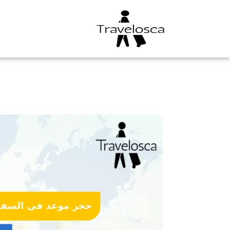
خطي
لى
لمحتوى