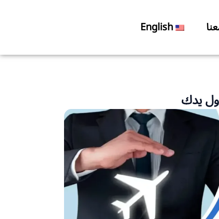
نا
English
ول يدك