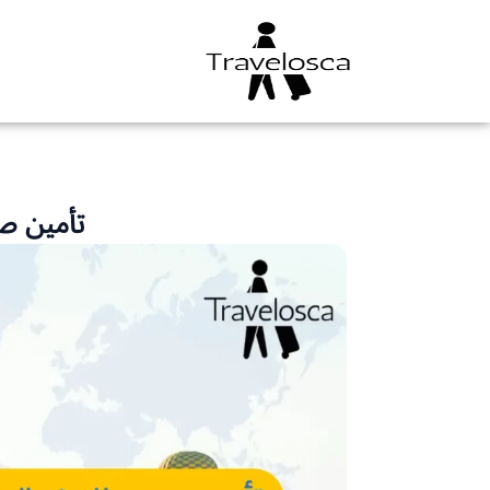
خطي
لى
لمحتوى
تأمين ص