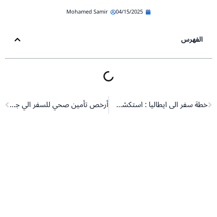
Mohamed Samir
04/15/2025
الفهرس
Next
Pr
خطة سفر الى ايطاليا : استكشف الجمال والحضارة
أرخص تأمين صحي للسفر الي جورجيا