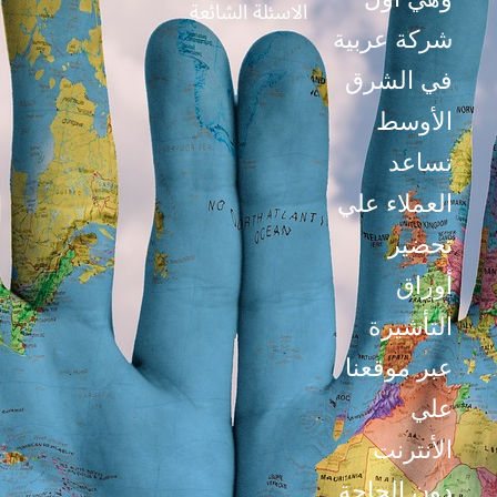
الاسئلة الشائعة
شركة عربية
في الشرق
الأوسط
تساعد
العملاء علي
تحضير
أوراق
التأشيرة
عبر موقعنا
علي
الأنترنت
دون الحاجة