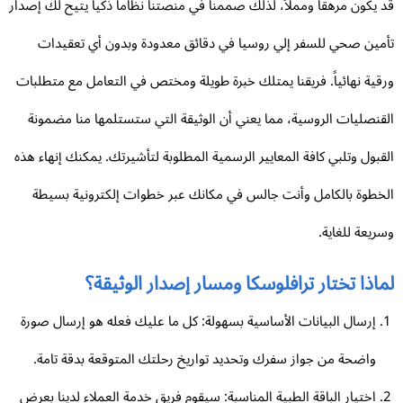
 يكون مرهقاً ومملاً، لذلك صممنا في منصتنا نظاماً ذكياً يتيح لك إصدار
مين صحي للسفر إلي روسيا في دقائق معدودة وبدون أي تعقيدات
قية نهائياً. فريقنا يمتلك خبرة طويلة ومختص في التعامل مع متطلبات
قنصليات الروسية، مما يعني أن الوثيقة التي ستستلمها منا مضمونة
قبول وتلبي كافة المعايير الرسمية المطلوبة لتأشيرتك. يمكنك إنهاء هذه
خطوة بالكامل وأنت جالس في مكانك عبر خطوات إلكترونية بسيطة
ريعة للغاية.
اذا تختار ترافلوسكا ومسار إصدار الوثيقة؟
إرسال البيانات الأساسية بسهولة: كل ما عليك فعله هو إرسال صورة
واضحة من جواز سفرك وتحديد تواريخ رحلتك المتوقعة بدقة تامة.
اختيار الباقة الطبية المناسبة: سيقوم فريق خدمة العملاء لدينا بعرض