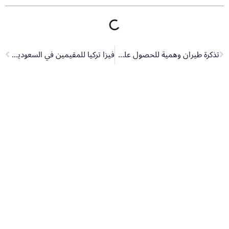
Next
Pr
تذكرة طيران وهمية للحصول على التأشيرة
فيزا تركيا للمقيمين في السعودية: مفتاحك للسياحة والعلاج والتعليم والاستثمار