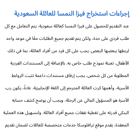
راءات استخراج فيزا النمسا للعائلة السعودية
د التقديم للحصول على فيزا النمسا كعائلة سعودية، يتم التعامل مع كل
ب فردي على حدة، ولكن يتم تقديم جميع الطلبات معًا في موعد واحد
بطها ببعضها البعض. يجب على كل فرد من أفراد العائلة، بما في ذلك
أطفال، تعبئة نموذج طلب خاص به. بالإضافة إلى المستندات الفردية
مطلوبة من كل شخص، يجب إرفاق مستندات داعمة تثبت الروابط
أسرية، وأهمها كرت العائلة المترجم إلى اللغة الإنجليزية. عادةً، يكون رب
أسرة هو المسؤول المالي عن الرحلة، ويجب أن يوضح كشف حسابه
بنكي قدرته على تغطية نفقات جميع أفراد العائلة. ولتسهيل هذه العملية
معقدة، يقدم موقع ترافلوسكا خدمات متخصصة للعائلات لضمان تقديم