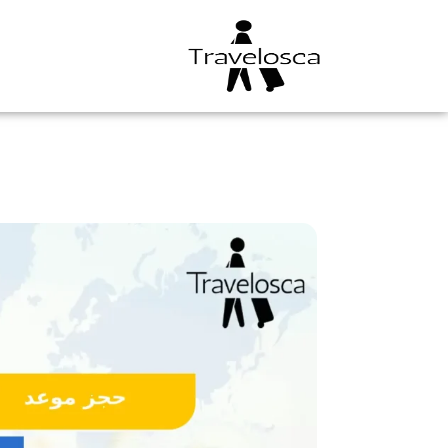
خطي
لى
لمحتوى