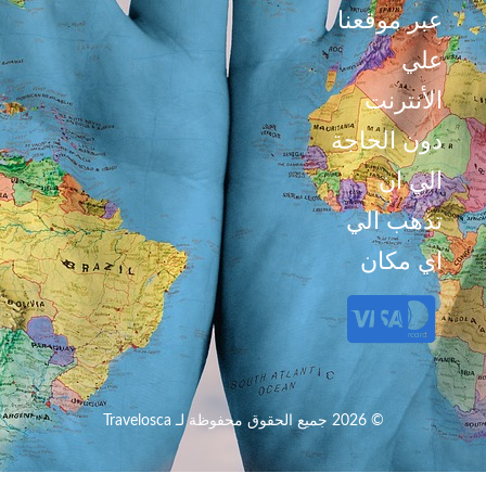
عبر موقعنا
علي
الأنترنت
دون الحاجة
الي ان
تذهب الي
اي مكان
© 2026 جميع الحقوق محفوظة لـ Travelosca