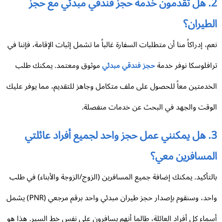
2. هل تقدمون خدمة حجز فندقي مبدئي مع حجز
طيران؟
م، إدراكاً منا أن متطلبات السفارة غالباً ما تشمل إثبات الإقامة، فإننا في
افلوسكا نوفر خدمة
حجز فندقي مبدئي
موثوق ومعتمد. يمكنك طلب
خدمتين معاً للحصول على ملف متكامل وجاهز للتقديم، مما يوفر عليك
وقت والجهد في البحث عن خدمات منفصلة.
3. هل يمكنني عمل حجز واحد لجميع أفراد عائلتي
لمسافرين معي؟
لتأكيد. يمكنك إضافة جميع المسافرين (الزوج/الزوجة والأبناء) في طلب
واحد، وسنقوم بإصدار حجز طيران مبدئي واحد برقم مرجعي (PNR) يشمل
ماء كل أفراد العائلة، طالما أنهم يسافرون على نفس خط السير. هذا هو