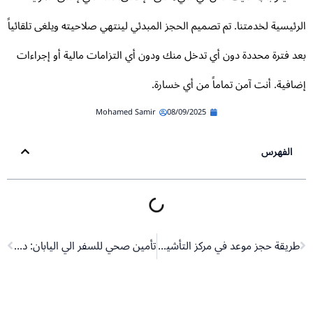
رئيسية لخدمتنا. تم تصميم الحجز المبدئي لينتهي صلاحيته ويلغى تلقائياً
د فترة محددة دون أي تدخل منك ودون أي التزامات مالية أو إجراءات
افية. أنت آمن تماماً من أي خسارة.
Mohamed Samir
08/09/2025
الفهرس
Next
Pr
طريقة حجز موعد في مركز التأشيرات الموحد
تأمين صحي للسفر الي اليابان: دليل شامل لرحلة آمنة