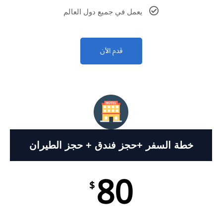
يعمل في جميع دول العالم
قدم الأن
خطة السفر +حجز فندق + حجز الطيران
80
$