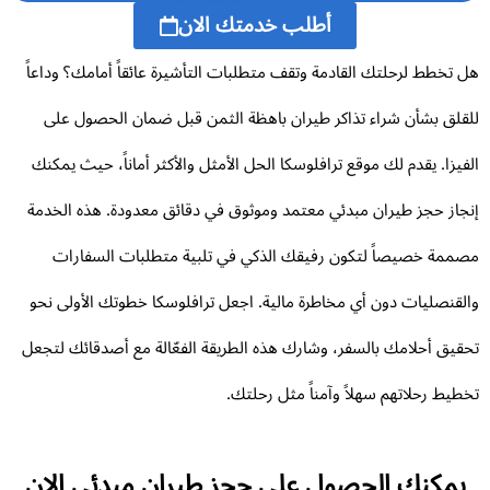
أطلب خدمتك الان
 تخطط لرحلتك القادمة وتقف متطلبات التأشيرة عائقاً أمامك؟ وداعاً
قلق بشأن شراء تذاكر طيران باهظة الثمن قبل ضمان الحصول على
فيزا. يقدم لك موقع ترافلوسكا الحل الأمثل والأكثر أماناً، حيث يمكنك
جاز حجز طيران مبدئي معتمد وموثوق في دقائق معدودة. هذه الخدمة
ممة خصيصاً لتكون رفيقك الذكي في تلبية متطلبات السفارات
لقنصليات دون أي مخاطرة مالية. اجعل ترافلوسكا خطوتك الأولى نحو
قيق أحلامك بالسفر، وشارك هذه الطريقة الفعّالة مع أصدقائك لتجعل
طيط رحلاتهم سهلاً وآمناً مثل رحلتك.
يمكنك الحصول على حجز طيران مبدئي الان