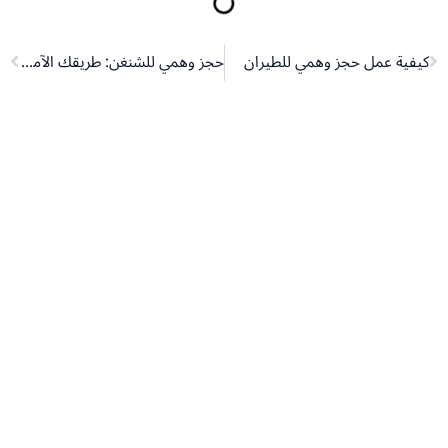
Next
Pr
كيفية عمل حجز وهمي للطيران
حجز وهمي للشنغن: طريقك الآمن للحصول على تأشيرة 2026