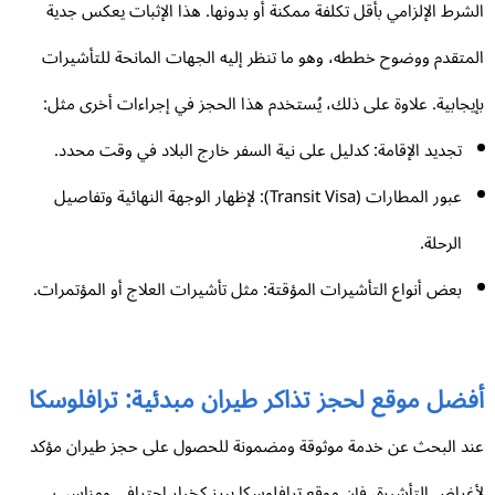
شرط الإلزامي بأقل تكلفة ممكنة أو بدونها. هذا الإثبات يعكس جدية
متقدم ووضوح خططه، وهو ما تنظر إليه الجهات المانحة للتأشيرات
يجابية. علاوة على ذلك، يُستخدم هذا الحجز في إجراءات أخرى مثل:
تجديد الإقامة: كدليل على نية السفر خارج البلاد في وقت محدد.
عبور المطارات (Transit Visa): لإظهار الوجهة النهائية وتفاصيل
الرحلة.
بعض أنواع التأشيرات المؤقتة: مثل تأشيرات العلاج أو المؤتمرات.
فضل موقع لحجز تذاكر طيران مبدئية: ترافلوسكا
د البحث عن خدمة موثوقة ومضمونة للحصول على حجز طيران مؤكد
غراض التأشيرة، فإن موقع ترافلوسكا يبرز كخيار احترافي ومناسب