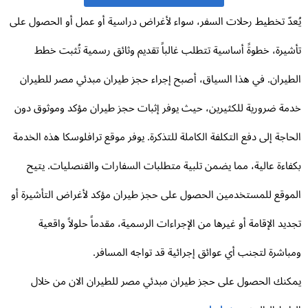
عدّ تخطيط رحلات السفر، سواء لأغراض دراسية أو عمل أو الحصول على
شيرة، خطوةً أساسية تتطلب غالباً تقديم وثائق رسمية تُثبت خطط
طيران. في هذا السياق، أصبح إجراء حجز طيران مبدئي مصر للطيران
مة ضرورية للكثيرين، حيث يوفر إثبات حجز طيران مؤكد وموثوق دون
حاجة إلى دفع التكلفة الكاملة للتذكرة. يوفر موقع ترافلوسكا هذه الخدمة
فاءة عالية، مما يضمن تلبية متطلبات السفارات والقنصليات. يتيح
موقع للمستخدمين الحصول على حجز طيران مؤكد لأغراض التأشيرة أو
ديد الإقامة أو غيرها من الإجراءات الرسمية، مقدماً حلولاً واقعية
باشرة لتجنب أي عوائق إجرائية قد تواجه المسافر.
كنك الحصول على حجز طيران مبدئي مصر للطيران الان من خلال