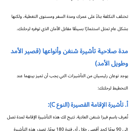
تلف التكلفة بناءً على عمرك ومدة السفر ومستوى التغطية، ولكنها
كل عام تمثل استثمارًا بسيطًا مقابل الأمان الذي توفره لرحلتك.
دة صلاحية تأشيرة شنغن وأنواعها (قصير الأمد
طويل الأمد)
جد نوعان رئيسيان من التأشيرات التي يجب أن تميز بينهما عند
تخطيط لرحلتك:
 تأشيرة الإقامة القصيرة (النوع C):
عرف باسم فيزا شنغن العادية. تتيح لك هذه التأشيرة الإقامة لمدة تصل
إلى 90 يومًا كحد أقصى خلال أي فترة 180 يومًا. تصدر هذه التأشيرة