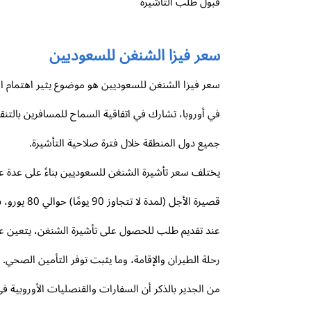
قبول طلب التأشيرة
سعر فيزا الشنغن للسعوديين
في أوروبا، تشارك في اتفاقية السماح للمسافرين بالتنق
جميع دول المنطقة خلال فترة صلاحية التأشيرة.
يختلف سعر تأشيرة الشنغن للسعوديين بناءً على عدة عوا
قصيرة الأجل (لمدة لا تتجاوز 90 يومًا) حوالي 80 يورو، بينما تبلغ تكلفة تأشيرة الدراسة أو العمل طويلة الأجل مبالغ أعلى.
عند تقديم طلب للحصول على تأشيرة الشنغن، يتعين 
رحلة الطيران والإقامة، وما يثبت توفر التأمين الصح
من الجدير بالذكر أن السفارات والقنصليات الأوروبية 