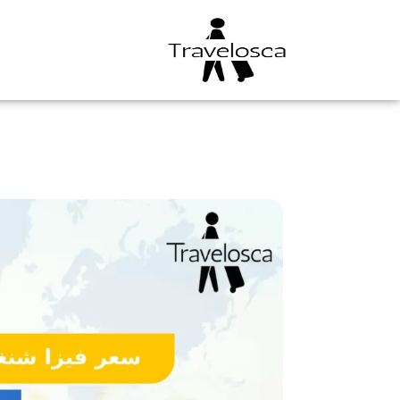
خطي
لى
لمحتوى