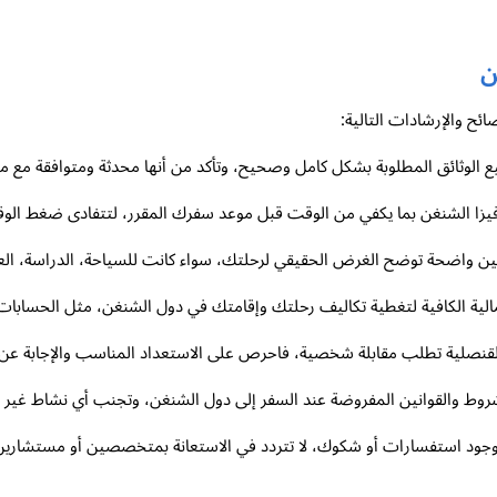
ن
ح والإرشادات التالية:
يع الوثائق المطلوبة بشكل كامل وصحيح، وتأكد من أنها محدثة ومتوافقة مع مت
فيزا الشنغن بما يكفي من الوقت قبل موعد سفرك المقرر، لتتفادى ضغط الو
ين واضحة توضح الغرض الحقيقي لرحلتك، سواء كانت للسياحة، الدراسة، العمل،
 المالية الكافية لتغطية تكاليف رحلتك وإقامتك في دول الشنغن، مثل الحسابات
و القنصلية تطلب مقابلة شخصية، فاحرص على الاستعداد المناسب والإجابة ع
الشروط والقوانين المفروضة عند السفر إلى دول الشنغن، وتجنب أي نشاط غير قا
جود استفسارات أو شكوك، لا تتردد في الاستعانة بمتخصصين أو مستشارين