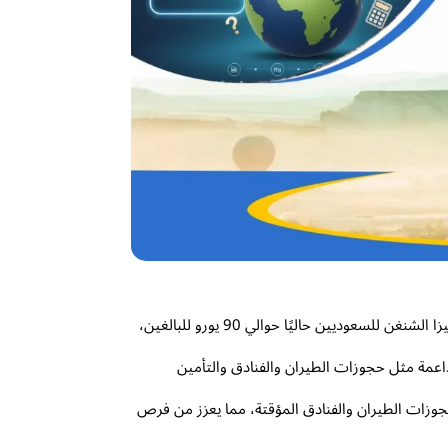
يتطلب التخطيط للسفر إلى أوروبا من المملكة العربية السعودية معرفة دقيقة بالتكاليف المترتبة على استخراج التأشيرة. يبلغ سعر فيزا الشنغن للسعوديين حاليًا حوالي 90 يورو للبالغين،
عمة مثل حجوزات الطيران والفنادق والتأمين
جوزات الطيران والفنادق المؤقتة، مما يعزز من فرص