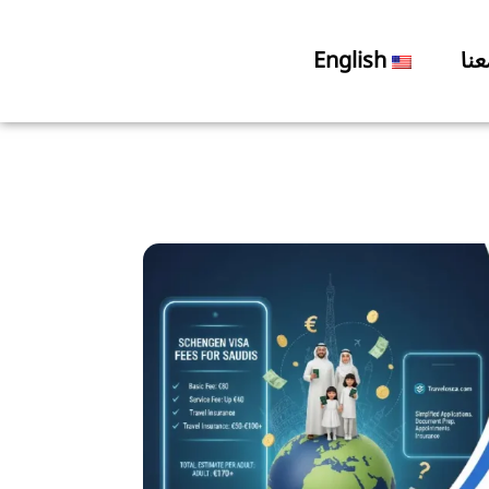
نا
English