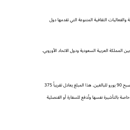
 والفعاليات الثقافية المتنوعة التي تقدمها دول
 المملكة العربية السعودية ودول الاتحاد الأوروبي.
عند التخطيط لرحلتك إلى أوروبا، من الضروري معرفة التكلفة الأساسية للتأشيرة. مؤخراً، تم تحديث سعر فيزا الشنغن للسعوديين ليصبح 90 يورو للبالغين. هذا المبلغ يعادل تقريباً 375
اصة بالتأشيرة نفسها وتُدفع للسفارة أو القنصلية